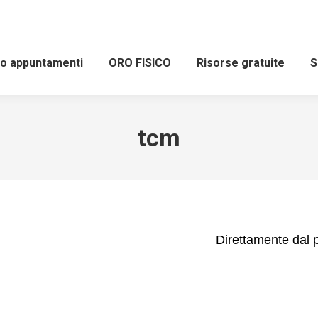
io appuntamenti
ORO FISICO
Risorse gratuite
S
tcm
Direttamente dal 