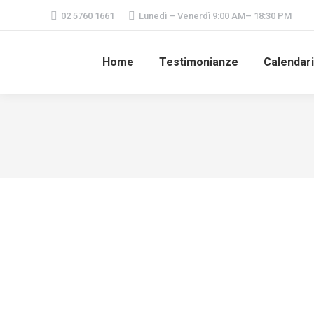
02 5760 1661
Lunedì – Venerdì 9:00 AM– 18:30 PM
Home
Testimonianze
Calendar