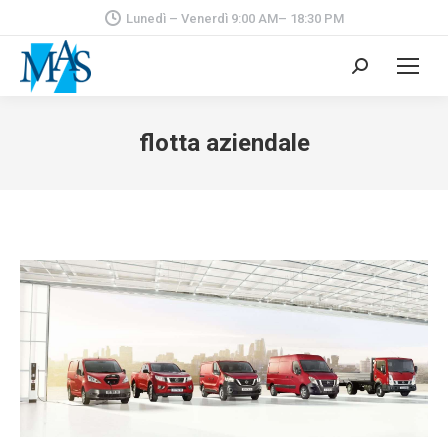
Lunedì – Venerdì 9:00 AM– 18:30 PM
Cerca:
flotta aziendale