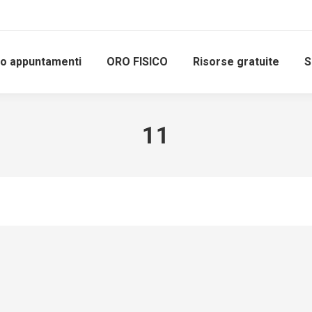
io appuntamenti
ORO FISICO
Risorse gratuite
S
11