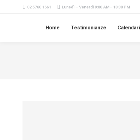
02 5760 1661
Lunedì – Venerdì 9:00 AM– 18:30 PM
Home
Testimonianze
Calendar