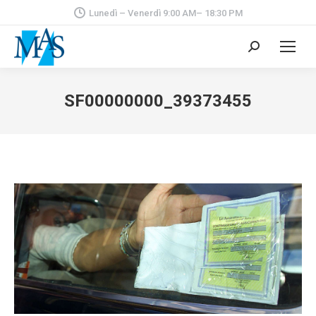
Lunedì – Venerdì 9:00 AM– 18:30 PM
Cerca:
SF00000000_39373455