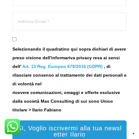
fondano sulla cultura del Cliente che,
come ricorda il motto della società , deve avere
“IL PIACERE DI ASSICURARSI”.
Clicca Qui per avere informazioni su come gestiamo la
Privacy Policy
Selezionando il quadratino qui sopra dichiari di avere
SE sei uscito per sbaglio dall’iscrizione
preso visione dell'informariva privacy resa ai sensi
alla mia newsletter
dell'
Art. 13 Reg. Europeo 679/2016 (GDPR)
, di
< Clicca QUI >
rilasciare consenso al trattamento dei dati personali e
di volontà nel
ricevere comunicazioni, omaggi e offerte esclusive
dalla società
Mas Consulting di cui sono Unico
titolare > Ilario Fabiano
Sì, Voglio iscrivermi alla tua newsl
etter Ilario