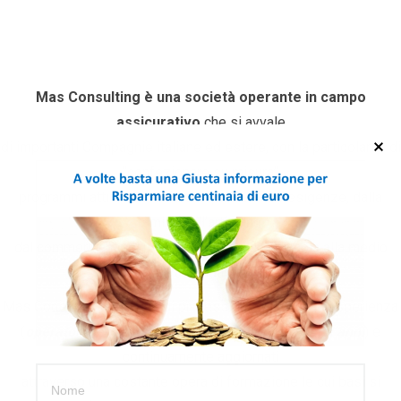
Mas Consulting è una società operante in campo
assicurativo
che si avvale
di importanti Compagnie italiane ed estere, con la particolarità di
“confezionare su misura”
programmi atti a soddisfare le più svariate esigenze, dalla
famiglia all’artigiano,
dal commerciante al professionista, dalla piccola alla medio
azienda.
Mas Consulting si avvale di professionisti di solida esperienza
(
operatori del settore assicurativo da oltre trenta anni
) e
continuamente aggiornati
attraverso una costante opera di formazione le cui basi si