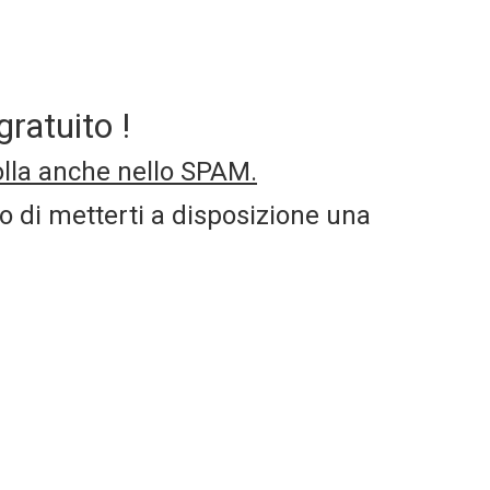
gratuito !
lla anche nello SPAM.
o di metterti a disposizione una
re alla consulenza gratuita di 30
probabilmente l’unico programma
DICO libero professionista!) –
a
la
Diagnosi della tua polizza di RC
GGIO a tua scelta (dalla infortuni,
essere con la tua cassa o con il tuo