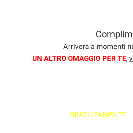
Complimen
Arriverà a momenti nel
UN ALTRO OMAGGIO PER TE
,
v
… e se deciderai di contattarmi 
minuti con uno dei miei esperti d
assicurativo e patrimoniale ded
sorpresa potrei chiamarti anche i
Professionale
(
GRATUITAMENTE
) 
abitazione, vita, pensionistico, ri