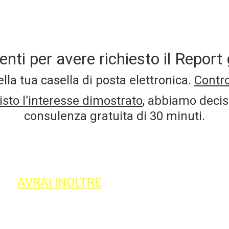
ti per avere richiesto il Report 
la tua casella di posta elettronica.
Contro
isto l’interesse dimostrato
, abbiamo decis
consulenza gratuita di 30 minuti.
entro e non oltre lo SCADERE del timer, olt
el
Programma Famiglia Medico Protetto
(
icato interamente alla professione del ME
o
–
AVRAI
INOLTRE
a disposizione anche 
e,
il Check-up di UN ALTRO contratto
IN OMA
sparmio, investimento, ecc.), che hai già in 
assicuratore di fiducia.