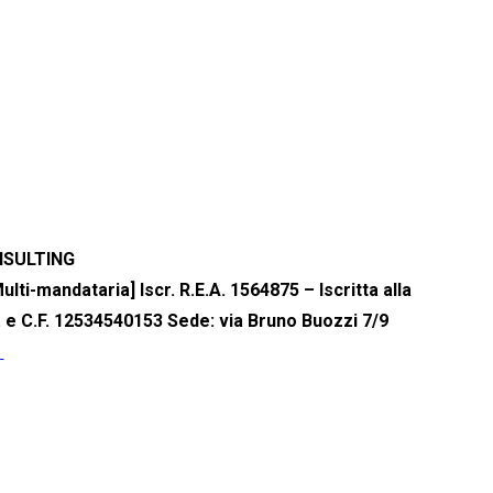
NSULTING
Multi-mandataria] Iscr. R.E.A. 1564875 – Iscritta alla
. e C.F. 12534540153 Sede: via Bruno Buozzi 7/9
unedì al venerdì dalle 8:30 alle 14:30