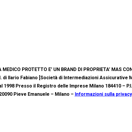
A MEDICO PROTETTO E’ UN BRAND DI PROPRIETA’ MAS CO
.l. di Ilario Fabiano [Società di Intermediazioni Assicurative 
 1998 Presso il Registro delle Imprese Milano 184410 – P.I
20090 Pieve Emanuele – Milano –
Informazioni sulla privacy
TUTELATI CONTRO LE TRUFFE ASSICURATIVE ONLINE
za sulle Assicurazioni) al numero verde gratuito 800 486661 dal l