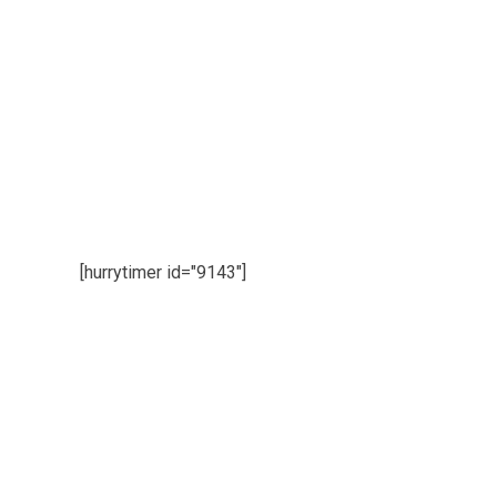
E una volta che leggerai il report 
ad esempio il
Dottor Quattrocchi 
sono certo che non vedrai l’ora d
a c
Per un valo
Dovrai solo pr
[hurrytimer id="9143"]