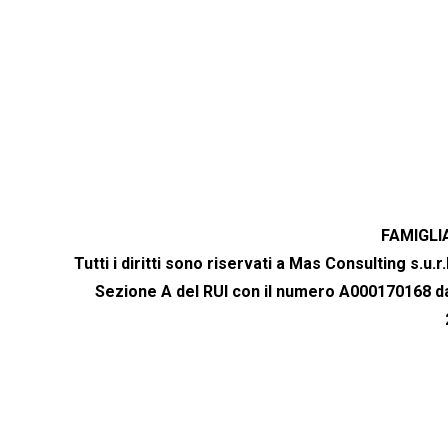
FAMIGLI
Tutti i diritti sono riservati a Mas Consulting s.u.r
Sezione A del RUI con il numero A000170168 dal
Chiama IVASS (Istituto per la Vigilan