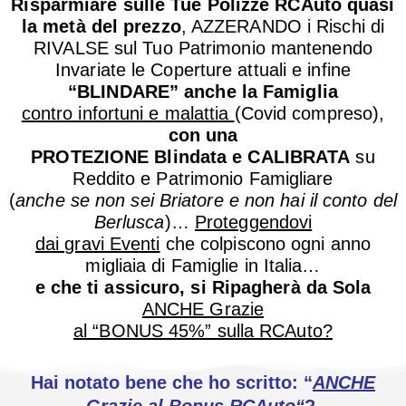
Risparmiare sulle Tue Polizze RCAuto quasi
la metà del prezzo
, AZZERANDO i Rischi di
RIVALSE sul Tuo Patrimonio mantenendo
Invariate le Coperture attuali e infine
“BLINDARE” anche la Famiglia
contro infortuni e malattia
(Covid compreso),
con una
PROTEZIONE Blindata e CALIBRATA
su
Reddito e Patrimonio Famigliare
(
anche se non sei Briatore e non hai il conto del
Berlusca
)…
P
roteggendovi
dai gravi Eventi
che colpiscono ogni anno
migliaia di Famiglie in Italia…
e che ti assicuro,
si Ripagherà da Sola
ANCHE Grazie
al “BONUS 45%” sulla RCAuto?
Hai notato bene che ho scritto: “
ANCHE
Grazie al Bonus RCAuto
“
?