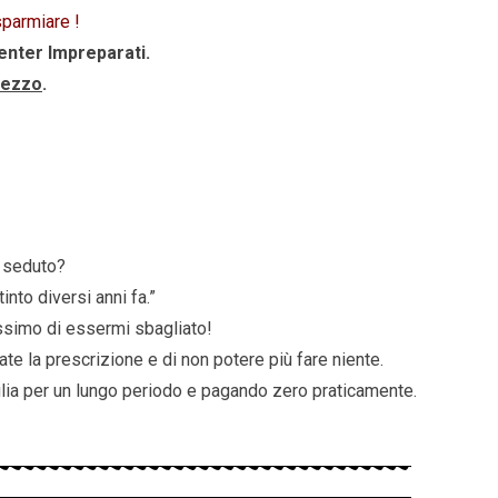
sparmiare !
enter Impreparati.
rezzo
.
è seduto?
into diversi anni fa.”
issimo di essermi sbagliato!
ate la prescrizione e di non potere più fare niente.
glia per un lungo periodo e pagando zero praticamente.