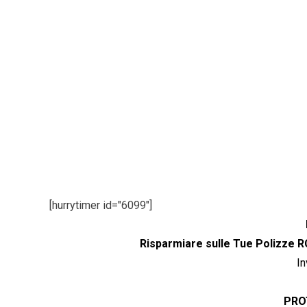
Chiama
e Ve
[hurrytimer id="6099"]
Risparmiare sulle Tue Polizze R
In
PROT