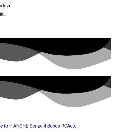
ndovi
lia…
?
e tu
–
ANCHE Senza il Bonus RCAuto.