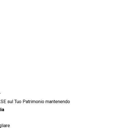
 486661
iari.
–
LSE sul Tuo Patrimonio mantenendo
ia
liare