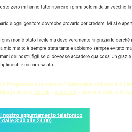
costo zero mi hanno fatto risarcire i primi soldini da un vecchi
ario e ogni genitore dovrebbe provarlo per credere. Mi si è aper
 gravi non è stato facile ma devo veramente ringraziarlo perchè 
e a mio marito è sempre stata tanta e abbiamo sempre evitato ma 
domani dei nostri figli se ci dovesse accadere qualcosa. Un grazie
omplimenti e un caro saluto.
× GUARDA IL VIDEO QUI SOTTO E SCOPRI ×
ico Programma Assicurativo Patrimoniale dedicato alle Fam
 Ripaga da Solo
ANCHE
–
e non solo
– Grazie al BONUS RCAu
il nostro appuntamento telefonico
dalle 8:30 alle 24:00)