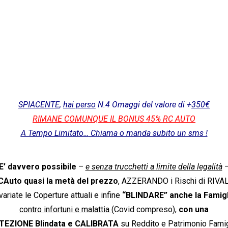
TUTELATI CONTRO LE TRUFFE ASSICURATIVE ONLINE
 IVASS (Istituto per la Vigilanza sulle Assicurazioni) al 800
rifica la Regolare iscrizione al Registro Unico degli Intermed
SPIACENTE
,
hai perso
N.4 Omaggi del valore di +
350€
RIMANE COMUNQUE IL BONUS 45% RC AUTO
A Tempo Limitato…
Chiama o manda subito un sms !
E’ davvero possibile
–
e senza trucchetti a limite della legalità
CAuto quasi la metà del prezzo
, AZZERANDO i Rischi di RIVA
variate le Coperture attuali e infine
“BLINDARE” anche la Famigl
contro infortuni e malattia
(Covid compreso),
con una
EZIONE Blindata e CALIBRATA
su Reddito e Patrimonio Famig