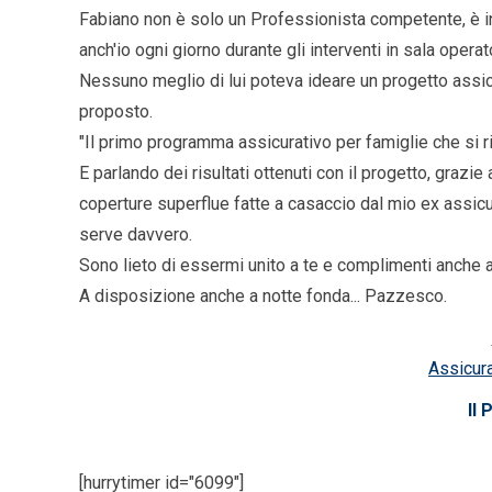
Fabiano non è solo un Professionista competente, è in
anch'io ogni giorno durante gli interventi in sala operato
Nessuno meglio di lui poteva ideare un progetto assic
proposto.
"Il primo programma assicurativo per famiglie che si r
E parlando dei risultati ottenuti con il progetto, graz
coperture superflue fatte a casaccio dal mio ex assicu
serve davvero.
Sono lieto di essermi unito a te e complimenti anche a
A disposizione anche a notte fonda... Pazzesco.
Assicura
Il
[hurrytimer id="6099"]