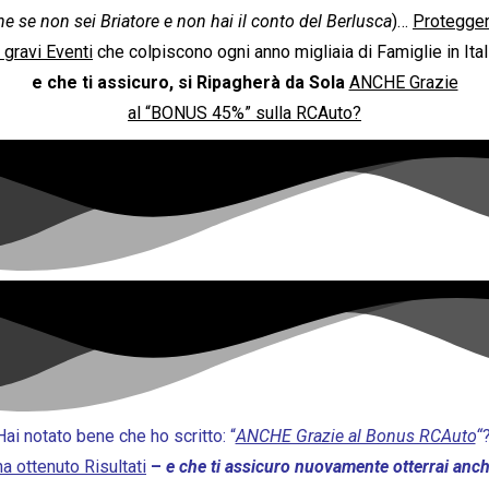
e se non sei Briatore e non hai il conto del Berlusca
)…
P
rotegge
 gravi Eventi
che colpiscono ogni anno migliaia di Famiglie in Ita
e che ti assicuro,
si Ripagherà da Sola
ANCHE Grazie
al “BONUS 45%” sulla RCAuto?
Hai notato bene che ho scritto: “
ANCHE Grazie al Bonus RCAuto
“
ha ottenuto Risultati
–
e che ti assicuro nuovamente otterrai anch