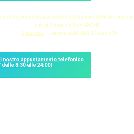
GUARDA IL VIDEO QUI SOTTO E SCOPRI
ico Programma Assicurativo Patrimoniale dedicato alle Fam
che si Ripaga da Solo
ANCHE
–
E
non solo
– Grazie al BONUS RCAuto 45%
il nostro appuntamento telefonico
dalle 8:30 alle 24:00)
La Migliore Convenzione 2021 in Italia sulla RCAuto “BONUS 45%
– Valida fino al 21 febbraio –