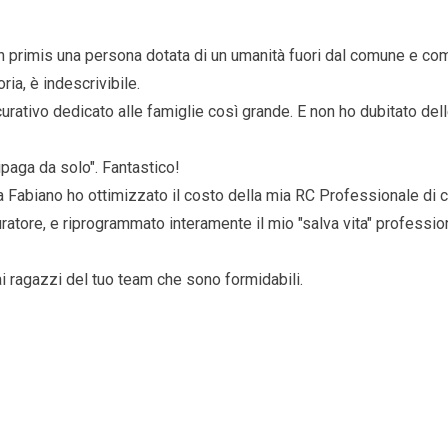
 primis una persona dotata di un umanità fuori dal comune e come
ria, è indescrivibile.
urativo dedicato alle famiglie così grande. E non ho dubitato d
ipaga da solo". Fantastico!
ie a Fabiano ho ottimizzato il costo della mia RC Professionale di
ratore, e riprogrammato interamente il mio "salva vita" professio
i ragazzi del tuo team che sono formidabili.