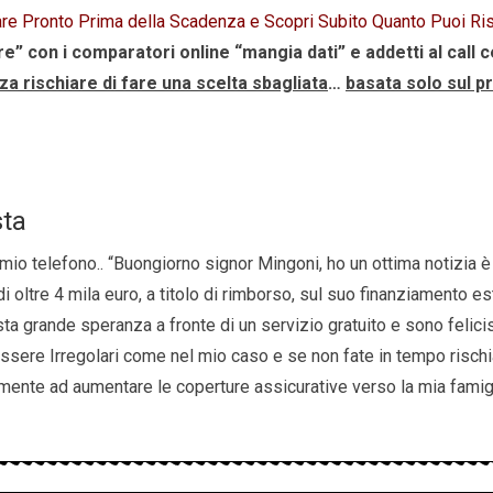
are Pronto Prima della Scadenza e Scopri Subito Quanto Puoi Ri
” con i comparatori online “mangia dati” e addetti al call c
za rischiare di fare una scelta sbagliata
…
basata solo sul p
sta
l mio telefono.. “Buongiorno signor Mingoni, ho un ottima notizia 
 oltre 4 mila euro, a titolo di rimborso, sul suo finanziamento est
ta grande speranza a fronte di un servizio gratuito e sono felic
 essere Irregolari come nel mio caso e se non fate in tempo rischi
almente ad aumentare le coperture assicurative verso la mia fami