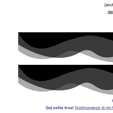
(
anch
dai
Qui sotto trovi
Testimonianze di
chi 