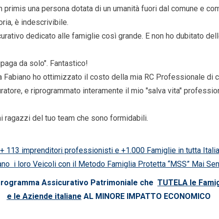
 primis una persona dotata di un umanità fuori dal comune e come
ria, è indescrivibile.
urativo dedicato alle famiglie così grande. E non ho dubitato d
ipaga da solo". Fantastico!
ie a Fabiano ho ottimizzato il costo della mia RC Professionale di
ratore, e riprogrammato interamente il mio "salva vita" professio
i ragazzi del tuo team che sono formidabili.
+ 113 imprenditori professionisti e +1.000 Famiglie in tutta Itali
no i loro Veicoli con il Metodo Famiglia Protetta “MSS” Mai Se
 Programma Assicurativo Patrimoniale che
TUTELA le Famig
e le Aziende italiane
AL MINORE IMPATTO ECONOMICO