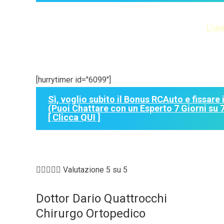
L’un
[hurrytimer id="6099"]
Sì, voglio subito il Bonus RCAuto e fissare
(Puoi Chattare con un Esperto 7 Giorni su 7 
[ Clicca QUI ]





Valutazione 5 su 5
Dottor Dario Quattrocchi
Chirurgo Ortopedico