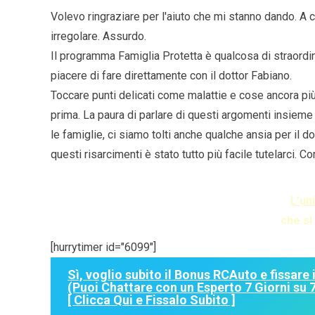
Volevo ringraziare per l'aiuto che mi stanno dando. A 
irregolare. Assurdo.
Il programma Famiglia Protetta è qualcosa di straordin
piacere di fare direttamente con il dottor Fabiano.
Toccare punti delicati come malattie e cose ancora più
prima. La paura di parlare di questi argomenti insiem
le famiglie, ci siamo tolti anche qualche ansia per il 
questi risarcimenti è stato tutto più facile tutelarci. C
L’un
che si
[hurrytimer id="6099"]
Sì, voglio subito il Bonus RCAuto e fissare
(Puoi Chattare con un Esperto 7 Giorni su 7 
[ Clicca Qui e Fissalo Subito ]